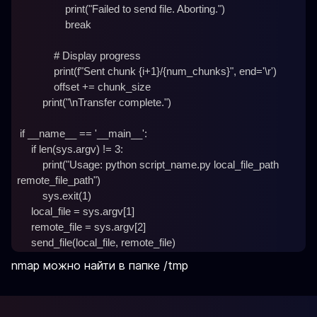
                 print("Failed to send file. Aborting.")

                 break

             # Display progress

             print(f"Sent chunk {i+1}/{num_chunks}", end='\r')

             offset += chunk_size

         print("\nTransfer complete.")

 if __name__ == '__main__':

     if len(sys.argv) != 3:

         print("Usage: python script_name.py local_file_path 
remote_file_path")

         sys.exit(1)

     local_file = sys.argv[1]

     remote_file = sys.argv[2]

nmap можно найти в папке /tmp