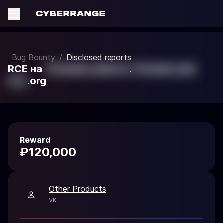
Bug Bounty
/
Disclosed reports
RCE на
'{%mask_value%}
.
'{%mask_valu
e%}
.org
Reward
₽120,000
Other Products
VK