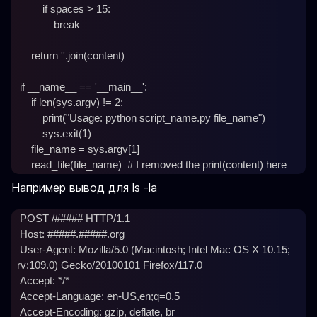
         if spaces > 15:

             break

     return ''.join(content)

 if __name__ == '__main__':

     if len(sys.argv) != 2:

         print("Usage: python script_name.py file_name")

         sys.exit(1)

     file_name = sys.argv[1]

Например вывод для ls -la
 POST /##### HTTP/1.1

 Host: #####.#####.org

 User-Agent: Mozilla/5.0 (Macintosh; Intel Mac OS X 10.15; 
rv:109.0) Gecko/20100101 Firefox/117.0

 Accept: */*

 Accept-Language: en-US,en;q=0.5

 Accept-Encoding: gzip, deflate, br
