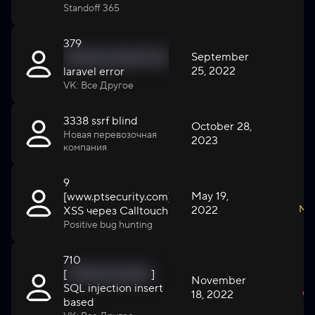
Standoff 365
379
September
'{%mask_value%}
'{%mask_value%}
25, 2022
L
laravel error
VK: Все Другое
3338 ssrf blind
October 28,
Новая перевозочная
2023
H
компания
9
May 19,
[
www.ptsecurity.com
]
2022
Me
XSS через Сalltouch
Positive bug hunting
710
[
'{%mask_value%}
]
November
SQL injection insert
18, 2022
Cri
based