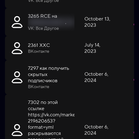
VK: Все Другое
3265 RCE на
October 13,
'{%mask_value%}
.
'{%mask_value%}
.org
2023
Cri
VK: Все Другое
July 14,
2361 ХХС
2023
H
ВКонтакте
7297 как получить
October 6,
скрытых
2024
Cri
подписчиков
ВКонтакте
7302 по этой
ссылке
https://vk.com/market-
219620653?
October 6,
format=yml
2024
Cri
раскрываются