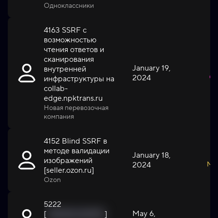
Одноклассники
4163 SSRF с
возможностью
чтения ответов и
сканирования
January 19,
внутренней
2024
Cri
инфраструктуры на
collab-
edge.npktrans.ru
Новая перевозочная
компания
4152 Blind SSRF в
методе валидации
January 18,
изображений
2024
Me
[seller.ozon.ru]
Ozon
5222
May 6,
[
'{%mask_value%}
]