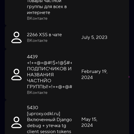
товары частной
группы для всех в
интернете
ВКонтакте
2266 XSS в чате
July 5, 2023
H
ВКонтакте
4439
+!++@
+@#!
$+!@$#
+!@+#$
РАСКРЫТИЕ
ПОДПИСЧИКОВ И
February 19,
НАЗВАНИЯ
2024
Cri
ЧАСТНЙО
ГРУППЫ!+!++@
+@#!
$+!@$#
+!@+#$
ВКонтакте
5430
[uproxy.odkl.ru]
May 15,
Включенный Django
2024
L
debug + утечка tg
client session tokens