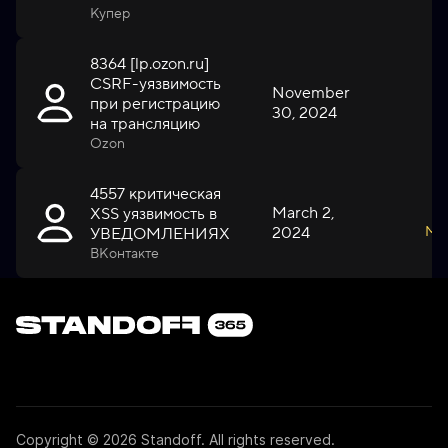
Купер
8364 [lp.ozon.ru]
CSRF-уязвимость
November
при регистрацию
30, 2024
L
на трансляцию
Ozon
4557 критическая
March 2,
XSS уязвимость в
2024
Me
УВЕДОМЛЕНИЯХ
ВКонтакте
Copyright © 2026 Standoff. All rights reserved.