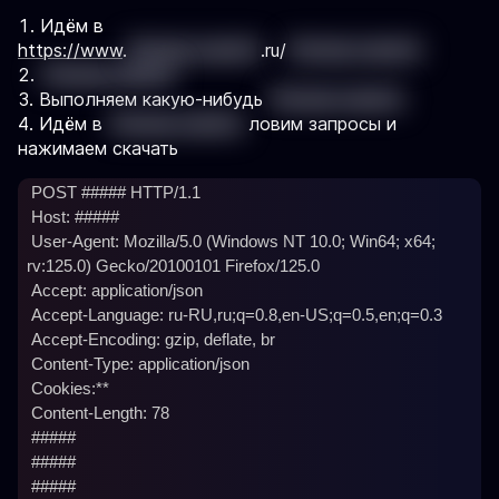
Идём в
https://www
.
'{%mask_value%}
.ru/
'{%mask_value%}
'{%mask_value%}
Выполняем какую-нибудь
'{%mask_value%}
Идём в
'{%mask_value%}
ловим запросы и
нажимаем скачать
 POST ##### HTTP/1.1

 Host: #####

 User-Agent: Mozilla/5.0 (Windows NT 10.0; Win64; x64; 
rv:125.0) Gecko/20100101 Firefox/125.0

 Accept: application/json

 Accept-Language: ru-RU,ru;q=0.8,en-US;q=0.5,en;q=0.3

 Accept-Encoding: gzip, deflate, br

 Content-Type: application/json

 Cookies:**

 Content-Length: 78

 #####

 #####

 #####
