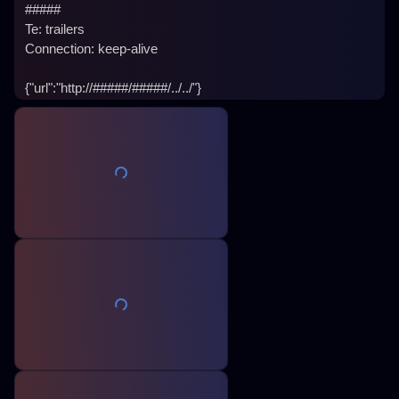
 #####

 Te: trailers

 Connection: keep-alive
