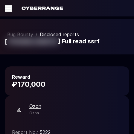
Bug Bounty
/
Disclosed reports
[
'{%mask_value%}
] Full read ssrf
Reward
₽170,000
Ozon
Ozon
Report No.:
5222