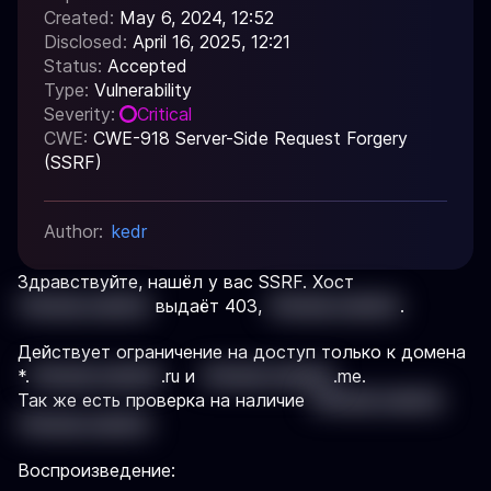
Created:
May 6, 2024, 12:52
Disclosed:
April 16, 2025, 12:21
Status:
Accepted
Type:
Vulnerability
Severity:
Critical
CWE:
CWE-918 Server-Side Request Forgery
(SSRF)
Author:
kedr
Здравствуйте, нашёл у вас SSRF. Хост
'{%mask_value%}
выдаёт 403,
'{%mask_value%}
.
Действует ограничение на доступ только к домена
*.
'{%mask_value%}
.ru и
'{%mask_value%}
.me.
Так же есть проверка на наличие
'{%mask_value%}
'{%mask_value%}
Воспроизведение: