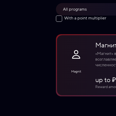
All programs
With a point multiplier
Магни
«Магнит» 
возглавля
численност
Magnit
up to 
Reward amo