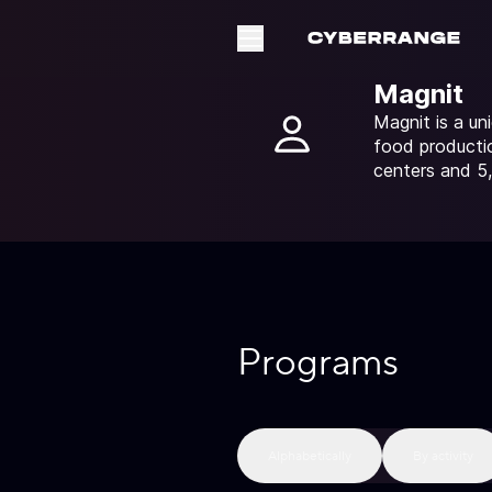
Magnit
Magnit is a un
food productio
centers and 5,
Programs
Alphabetically
By activity