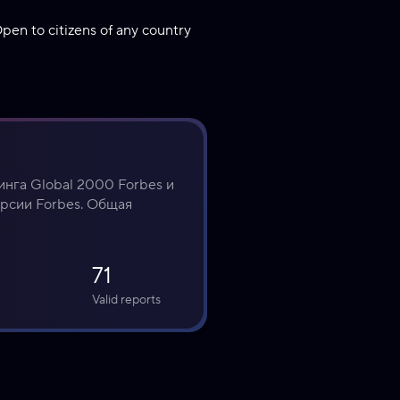
pen to citizens of any country
нга Global 2000 Forbes и 
рсии Forbes. Общая 
71
Valid reports